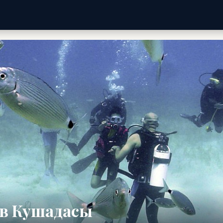
 в Кушадасы