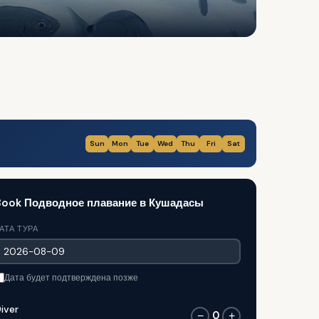
Sun
Mon
Tue
Wed
Thu
Fri
Sat
Book Подводное плавание в Кушадасы
АТА ТУРА
Дата будет подтверждена позже
iver
0
−
+