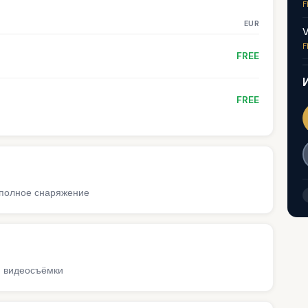
F
EUR
V
F
FREE
FREE
и полное снаряжение
 и видеосъёмки