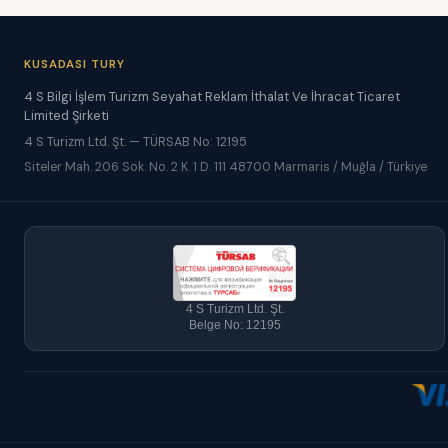
KUSADASI TURY
4 S Bilgi İşlem Turizm Seyahat Reklam İthalat Ve İhracat Ticaret
Limited Şirketi
4 S Turizm Ltd. Şt. — TÜRSAB No: 12195
Siteler Mah. 206 Sok. No. 2 K. 1 D. 111 48700 Marmaris / Muğla / Türkiye
4 S Turizm Ltd. Şt.
Belge No: 12195