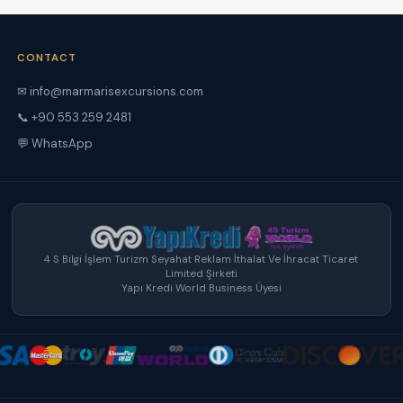
CONTACT
✉ info@marmarisexcursions.com
📞 +90 553 259 2481
💬 WhatsApp
4 S Bilgi İşlem Turizm Seyahat Reklam İthalat Ve İhracat Ticaret
Limited Şirketi
Yapı Kredi World Business Üyesi