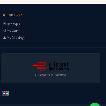
QUICK LINKS
🌟 Все туры
🛒 My Cart
👤 My Bookings
E-Ticaret Bilgi Platformu