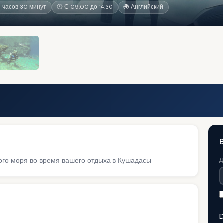
 часов 30 минут
🕐 С 09:00 до 14:30
🌍 Английский
го моря во время вашего отдыха в Кушадасы
Д
D