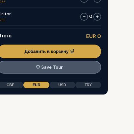
REE
isitor
0
−
+
REE
Итого
EUR 0
Добавить в корзину 🛒
🤍
Save Tour
GBP
EUR
USD
TRY