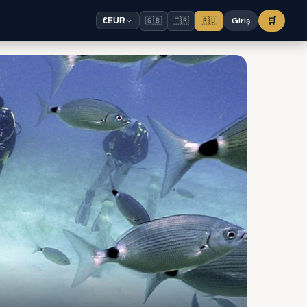
🇬🇧
🇹🇷
🇷🇺
Giriş
🛒
€
EUR