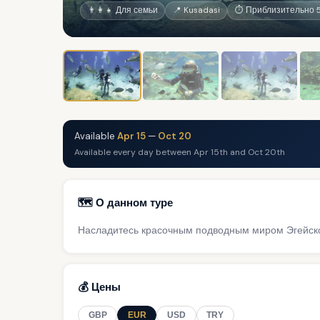
👨‍👩‍👧 Для семьи
📍 Kusadasi
⏱ Приблизительно 5
Available
Apr 15
—
Oct 20
Available every day between Apr 15th and Oct 20th
🗺️ О данном туре
Насладитесь красочным подводным миром Эгейско
💰 Цены
GBP
EUR
USD
TRY