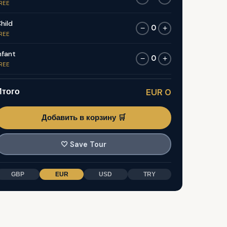
REE
hild
0
−
+
REE
nfant
0
−
+
REE
Итого
EUR 0
Добавить в корзину 🛒
🤍
Save Tour
GBP
EUR
USD
TRY