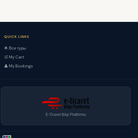
QUICK LINKS
🌟 Все туры
🛒 My Cart
👤 My Bookings
E-Ticaret Bilgi Platformu