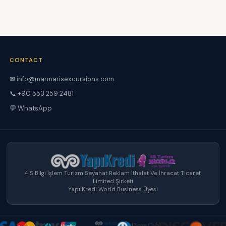
CONTACT
✉ info@marmarisexcursions.com
📞 +90 553 259 2481
💬 WhatsApp
4 S Bilgi İşlem Turizm Seyahat Reklam İthalat Ve İhracat Ticaret
Limited Şirketi
Yapı Kredi World Business Üyesi