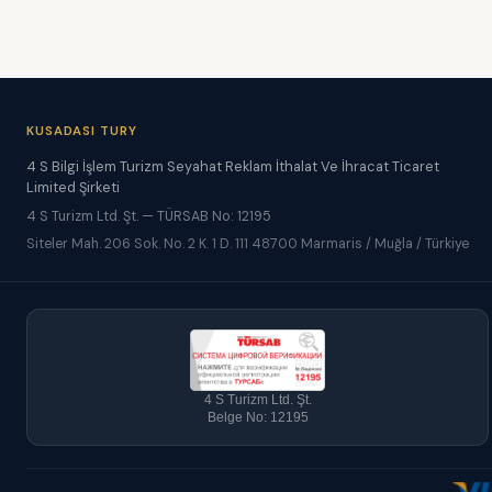
KUSADASI TURY
4 S Bilgi İşlem Turizm Seyahat Reklam İthalat Ve İhracat Ticaret
Limited Şirketi
4 S Turizm Ltd. Şt. — TÜRSAB No: 12195
Siteler Mah. 206 Sok. No. 2 K. 1 D. 111 48700 Marmaris / Muğla / Türkiye
4 S Turizm Ltd. Şt.
Belge No: 12195