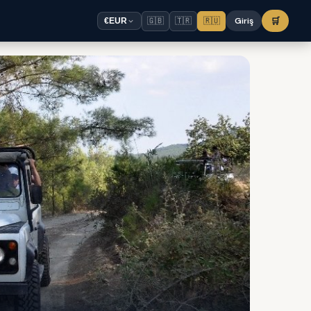
🇬🇧
🇹🇷
🇷🇺
Giriş
🛒
€
EUR