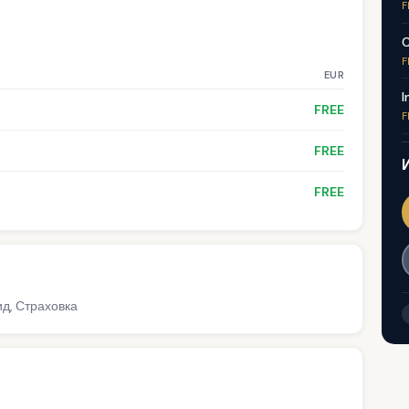
F
C
F
EUR
I
FREE
F
FREE
FREE
ид, Страховка