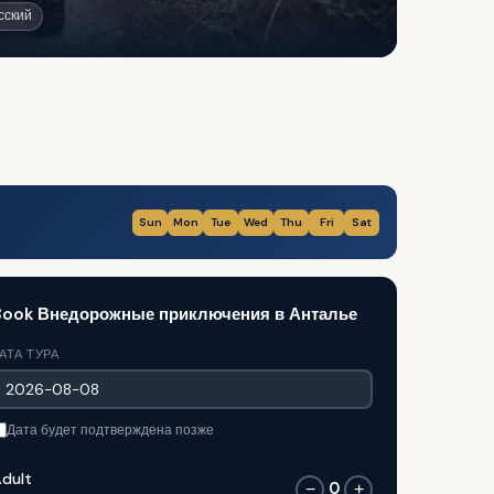
сский
Sun
Mon
Tue
Wed
Thu
Fri
Sat
Book Внедорожные приключения в Анталье
АТА ТУРА
Дата будет подтверждена позже
dult
0
−
+