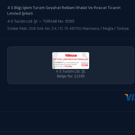
4 S Bilgi İşlem Turizm Seyahat Reklam İthalat Ve İhracat Ticaret
Limited Şirketi
4 S Turizm Ltd. Şt. — TÜRSAB No: 12195
Siteler Mah. 206 Sok. No. 2 K. 1 D. 111 48700 Marmaris / Muğla / Türkiye
4 S Turizm Ltd. Şt.
Belge No: 12195