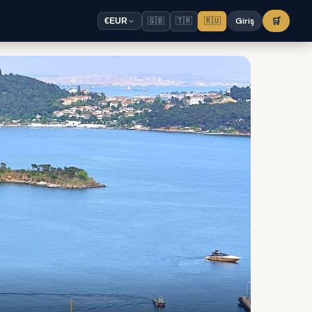
🇬🇧
🇹🇷
🇷🇺
Giriş
🛒
€
EUR