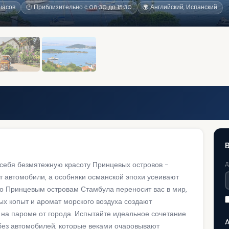
часов
🕐 Приблизительно с 08:30 до 15:30
🌍 Английский, Испанский
 себя безмятежную красоту Принцевых островов -
Д
т автомобили, а особняки османской эпохи усеивают
о Принцевым островам Стамбула переносит вас в мир,
ых копыт и аромат морского воздуха создают
 на пароме от города. Испытайте идеальное сочетание
A
 без автомобилей, которые веками очаровывают