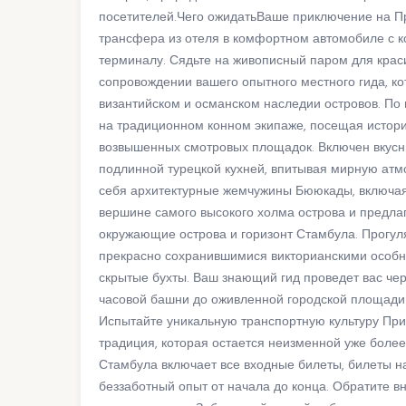
посетителей.Чего ожидатьВаше приключение на П
трансфера из отеля в комфортном автомобиле с к
терминалу. Сядьте на живописный паром для крас
сопровождении вашего опытного местного гида, ко
византийском и османском наследии островов. По
на традиционном конном экипаже, посещая истор
возвышенных смотровых площадок. Включен вкусн
подлинной турецкой кухней, впитывая мирную ат
себя архитектурные жемчужины Бююкады, включа
вершине самого высокого холма острова и предл
окружающие острова и горизонт Стамбула. Прогу
прекрасно сохранившимися викторианскими особня
скрытые бухты. Ваш знающий гид проведет вас чер
часовой башни до оживленной городской площади
Испытайте уникальную транспортную культуру При
традиция, которая остается неизменной уже боле
Стамбула включает все входные билеты, билеты н
беззаботный опыт от начала до конца. Обратите в