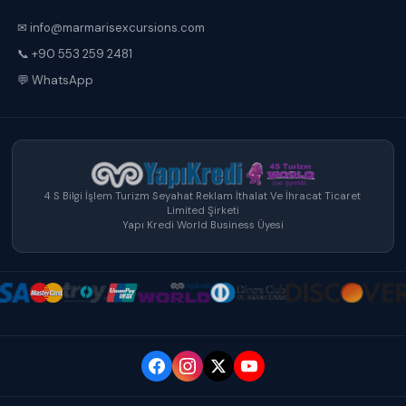
✉ info@marmarisexcursions.com
📞 +90 553 259 2481
💬 WhatsApp
4 S Bilgi İşlem Turizm Seyahat Reklam İthalat Ve İhracat Ticaret
Limited Şirketi
Yapı Kredi World Business Üyesi