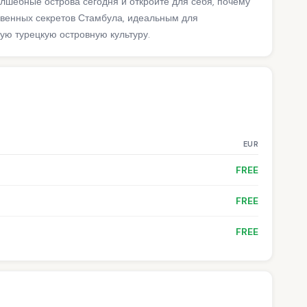
олшебные острова сегодня и откройте для себя, почему
овенных секретов Стамбула, идеальным для
ую турецкую островную культуру.
EUR
FREE
FREE
FREE