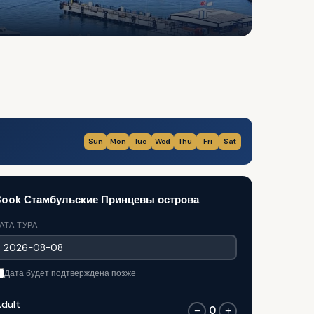
Sun
Mon
Tue
Wed
Thu
Fri
Sat
Book Стамбульские Принцевы острова
АТА ТУРА
Дата будет подтверждена позже
dult
0
−
+