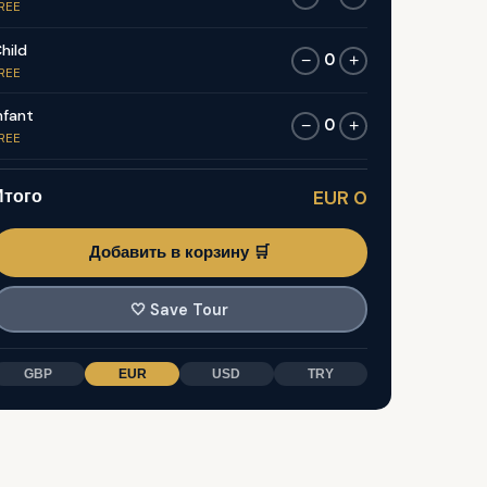
REE
hild
0
−
+
REE
nfant
0
−
+
REE
Итого
EUR 0
Добавить в корзину 🛒
🤍
Save Tour
GBP
EUR
USD
TRY