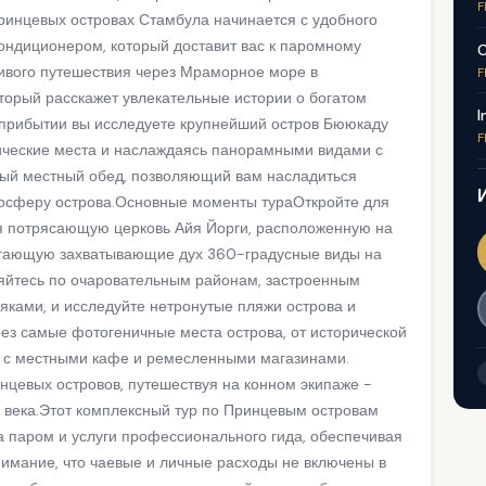
F
ринцевых островах Стамбула начинается с удобного
ондиционером, который доставит вас к паромному
C
ивого путешествия через Мраморное море в
F
торый расскажет увлекательные истории о богатом
I
 прибытии вы исследуете крупнейший остров Бююкаду
F
ические места и наслаждаясь панорамными видами с
ый местный обед, позволяющий вам насладиться
мосферу острова.Основные моменты тураОткройте для
я потрясающую церковь Айя Йорги, расположенную на
агающую захватывающие дух 360-градусные виды на
ляйтесь по очаровательным районам, застроенным
ками, и исследуйте нетронутые пляжи острова и
ез самые фотогеничные места острова, от исторической
 с местными кафе и ремесленными магазинами.
нцевых островов, путешествуя на конном экипаже -
е века.Этот комплексный тур по Принцевым островам
а паром и услуги профессионального гида, обеспечивая
нимание, что чаевые и личные расходы не включены в