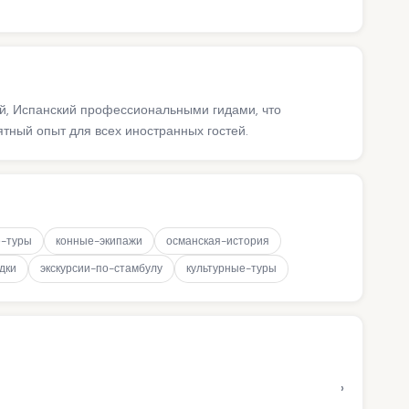
ий, Испанский профессиональными гидами, что
ный опыт для всех иностранных гостей.
-туры
конные-экипажи
османская-история
дки
экскурсии-по-стамбулу
культурные-туры
›