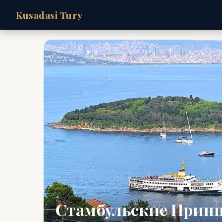
Kusadasi Tury
Стамбульские Принц