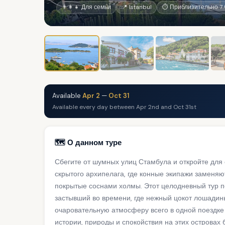
👨‍👩‍👧 Для семьи
📍 Istanbul
⏱ Приблизительно 7 
Available
Apr 2
—
Oct 31
Available every day between Apr 2nd and Oct 31st
🗺️ О данном туре
Сбегите от шумных улиц Стамбула и откройте для
скрытого архипелага, где конные экипажи заменяю
покрытые соснами холмы. Этот целодневный тур п
застывший во времени, где нежный цокот лошадин
очаровательную атмосферу всего в одной поездке
истории, природы и спокойствия на этих островах