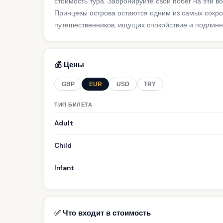
стоимость тура. Забронируйте свой побег на эти в
Принцевы острова остаются одним из самых сокр
путешественников, ищущих спокойствие и подлинн
💰 Цены
GBP
EUR
USD
TRY
ТИП БИЛЕТА
Adult
Child
Infant
✅ Что входит в стоимость