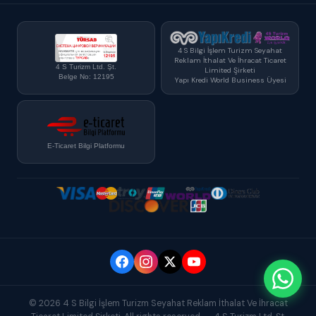
4 S Bilgi İşlem Turizm Seyahat
Reklam İthalat Ve İhracat Ticaret
4 S Turizm Ltd. Şt.
Limited Şirketi
Belge No: 12195
Yapı Kredi World Business Üyesi
E-Ticaret Bilgi Platformu
© 2026 4 S Bilgi İşlem Turizm Seyahat Reklam İthalat Ve İhracat