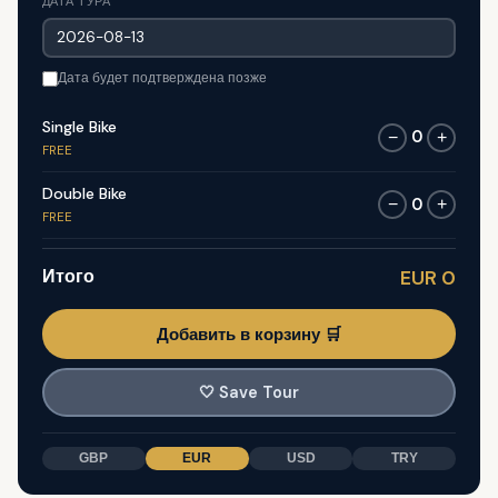
ДАТА ТУРА
Дата будет подтверждена позже
Single Bike
0
−
+
FREE
Double Bike
0
−
+
FREE
Итого
EUR 0
Добавить в корзину 🛒
🤍
Save Tour
GBP
EUR
USD
TRY