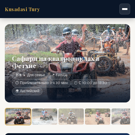
Kusadasi Tury
Сафари на квадроциклах в
Фетхие
👨‍👩‍👧 Для семьи
📍 Fethiye
⏱ Приблизительно 3 ч 30 мин
🕐 С 10:00 до 13:30
🌍 Английский