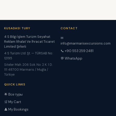
KUSADASI TURY
CONTACT
4 S Bilgi İşlem Turizm Seyahat
✉
Reklam İthalat Ve İhracat Ticaret
info@marmarisexcursions.com
Limited Şirketi
📞 +90 553 259 2481
4 S Turizm Ltd. Şt. — TÜRSAB No:
12195
💬 WhatsApp
Siteler Mah. 206 Sok. No. 2 K. 1 D.
111 48700 Marmaris / Muğla /
Türkiye
QUICK LINKS
🌟 Все туры
🛒 My Cart
👤 My Bookings