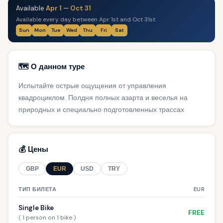
Available
Apr 1
—
Oct 31
Available every day between Apr 1st and Oct 31st
Sun
Mon
Tue
Wed
Thu
Fri
Sat
🗺️ О данном туре
Испытайте острые ощущения от управления
квадроциклом. Полдня полных азарта и веселья на
природных и специально подготовленных трассах
💰 Цены
GBP
EUR
USD
TRY
ТИП БИЛЕТА
EUR
Single Bike
FREE
( 1 person on 1 bike )