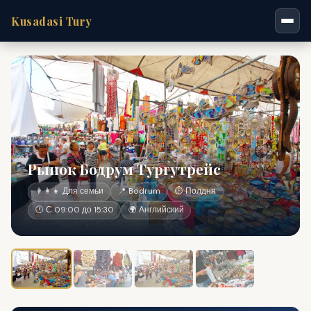
Kusadasi Tury
Рынок Бодрум Тургутрейс
👨‍👩‍👧 Для семьи
📍 Bodrum
⏱ Полдня
🕐 С 09:00 до 15:30
🌍 Английский