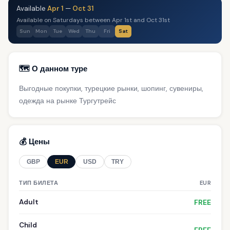
Available
Apr 1
—
Oct 31
Available on Saturdays between Apr 1st and Oct 31st
Sun
Mon
Tue
Wed
Thu
Fri
Sat
🗺️ О данном туре
Выгодные покупки, турецкие рынки, шопинг, сувениры,
одежда на рынке Тургутрейс
💰 Цены
GBP
EUR
USD
TRY
ТИП БИЛЕТА
EUR
Adult
FREE
Child
FREE