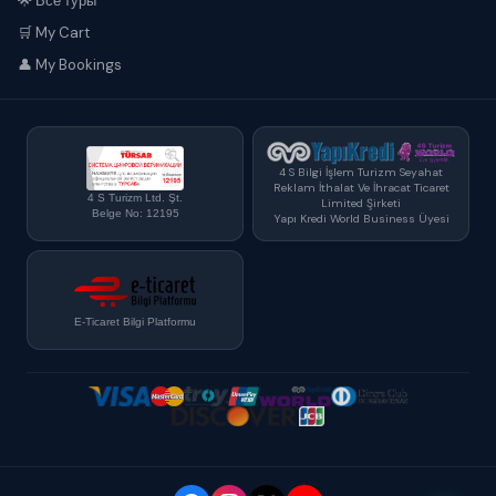
🌟 Все туры
🛒 My Cart
👤 My Bookings
4 S Bilgi İşlem Turizm Seyahat
Reklam İthalat Ve İhracat Ticaret
4 S Turizm Ltd. Şt.
Limited Şirketi
Belge No: 12195
Yapı Kredi World Business Üyesi
E-Ticaret Bilgi Platformu