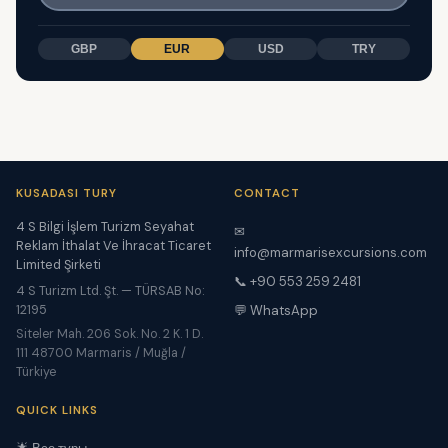
GBP
EUR
USD
TRY
KUSADASI TURY
CONTACT
4 S Bilgi İşlem Turizm Seyahat
✉
Reklam İthalat Ve İhracat Ticaret
info@marmarisexcursions.com
Limited Şirketi
📞 +90 553 259 2481
4 S Turizm Ltd. Şt. — TÜRSAB No:
12195
💬 WhatsApp
Siteler Mah. 206 Sok. No. 2 K. 1 D.
111 48700 Marmaris / Muğla /
Türkiye
QUICK LINKS