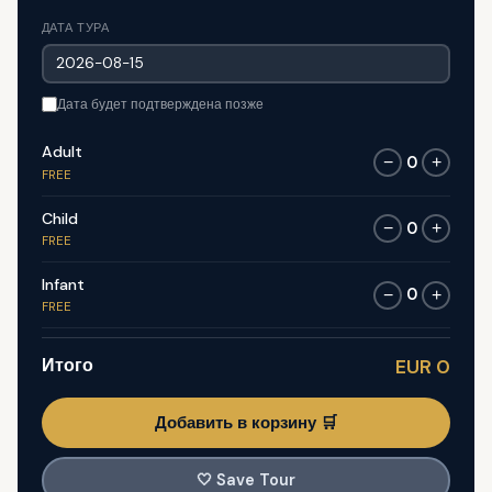
ДАТА ТУРА
Дата будет подтверждена позже
Adult
0
−
+
FREE
Child
0
−
+
FREE
Infant
0
−
+
FREE
Итого
EUR 0
Добавить в корзину 🛒
🤍
Save Tour