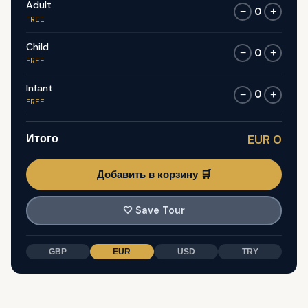
Adult
0
−
+
FREE
Child
0
−
+
FREE
Infant
0
−
+
FREE
Итого
EUR 0
Добавить в корзину 🛒
🤍
Save Tour
GBP
EUR
USD
TRY