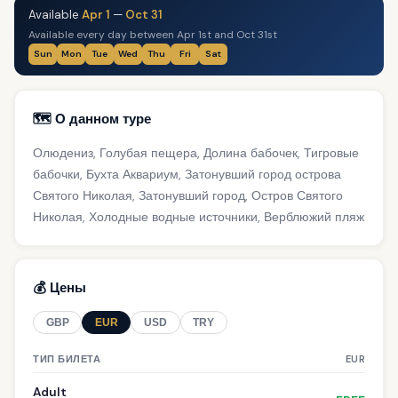
Available
Apr 1
—
Oct 31
Available every day between Apr 1st and Oct 31st
Sun
Mon
Tue
Wed
Thu
Fri
Sat
🗺️ О данном туре
Олюдениз, Голубая пещера, Долина бабочек, Тигровые
бабочки, Бухта Аквариум, Затонувший город острова
Святого Николая, Затонувший город, Остров Святого
Николая, Холодные водные источники, Верблюжий пляж
💰 Цены
GBP
EUR
USD
TRY
ТИП БИЛЕТА
EUR
Adult