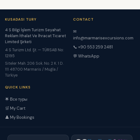
KUSADASI TURY
CONTACT
4 S Bilgi İşlem Turizm Seyahat
✉
Reklam İthalat Ve İhracat Ticaret
info@marmarisexcursions.com
Limited Şirketi
📞 +90 553 259 2481
4 S Turizm Ltd. Şt. — TÜRSAB No:
12195
💬 WhatsApp
Siteler Mah. 206 Sok. No. 2 K. 1 D.
111 48700 Marmaris / Muğla /
Türkiye
QUICK LINKS
🌟 Все туры
🛒 My Cart
👤 My Bookings