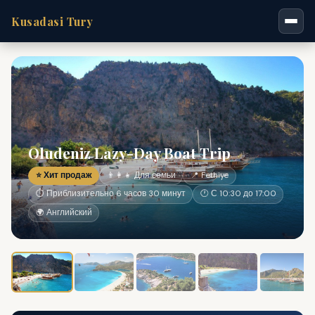
Kusadasi Tury
Oludeniz Lazy-Day Boat Trip
⭐ Хит продаж
👨‍👩‍👧 Для семьи
📍 Fethiye
⏱ Приблизительно 6 часов 30 минут
🕐 С 10:30 до 17:00
🌍 Английский