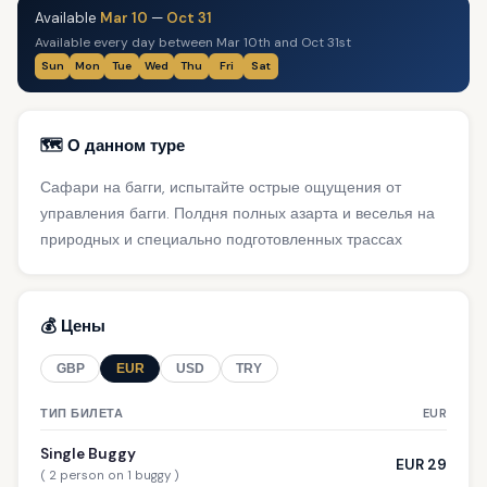
Available
Mar 10
—
Oct 31
Available every day between Mar 10th and Oct 31st
Sun
Mon
Tue
Wed
Thu
Fri
Sat
🗺️ О данном туре
Сафари на багги, испытайте острые ощущения от
управления багги. Полдня полных азарта и веселья на
природных и специально подготовленных трассах
💰 Цены
GBP
EUR
USD
TRY
ТИП БИЛЕТА
EUR
Single Buggy
EUR 29
( 2 person on 1 buggy )