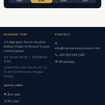
GBP
EUR
USD
TRY
KUSADASI TURY
CONTACT
4 S Bilgi İşlem Turizm Seyahat
✉
Reklam İthalat Ve İhracat Ticaret
info@marmarisexcursions.com
Limited Şirketi
📞 +90 553 259 2481
4 S Turizm Ltd. Şt. — TÜRSAB No:
12195
💬 WhatsApp
Siteler Mah. 206 Sok. No. 2 K. 1 D.
111 48700 Marmaris / Muğla /
Türkiye
QUICK LINKS
🌟 Все туры
🛒 My Cart