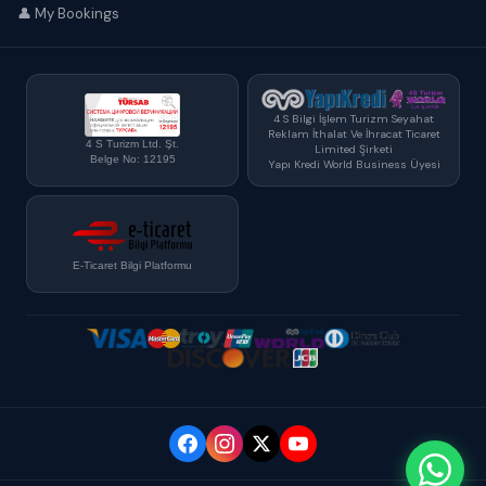
👤 My Bookings
4 S Bilgi İşlem Turizm Seyahat
Reklam İthalat Ve İhracat Ticaret
4 S Turizm Ltd. Şt.
Limited Şirketi
Belge No: 12195
Yapı Kredi World Business Üyesi
E-Ticaret Bilgi Platformu