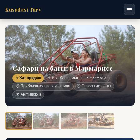
Kusadasi Tury
Сафари на багги в Мармарисе
⭐ Хит продаж
👨‍👩‍👧 Для семьи
📍 Marmaris
⏱ Приблизительно 2 ч 30 мин
🕐 С 10:30 до 13:00
🌍 Английский