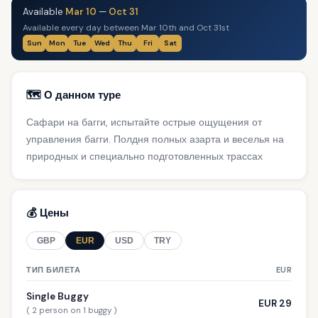
Available
Mar 10
—
Oct 31
Available every day between Mar 10th and Oct 31st
Sun
Mon
Tue
Wed
Thu
Fri
Sat
🗺️ О данном туре
Сафари на багги, испытайте острые ощущения от
управления багги. Полдня полных азарта и веселья на
природных и специально подготовленных трассах
💰 Цены
GBP
EUR
USD
TRY
ТИП БИЛЕТА
EUR
Single Buggy
EUR 29
( 2 person on 1 buggy )