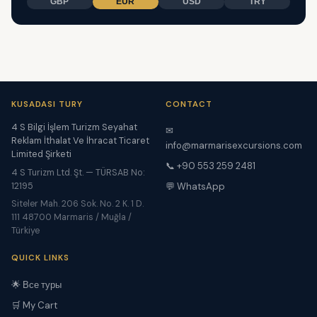
GBP
EUR
USD
TRY
KUSADASI TURY
CONTACT
4 S Bilgi İşlem Turizm Seyahat
✉
Reklam İthalat Ve İhracat Ticaret
info@marmarisexcursions.com
Limited Şirketi
📞 +90 553 259 2481
4 S Turizm Ltd. Şt. — TÜRSAB No:
12195
💬 WhatsApp
Siteler Mah. 206 Sok. No. 2 K. 1 D.
111 48700 Marmaris / Muğla /
Türkiye
QUICK LINKS
🌟 Все туры
🛒 My Cart