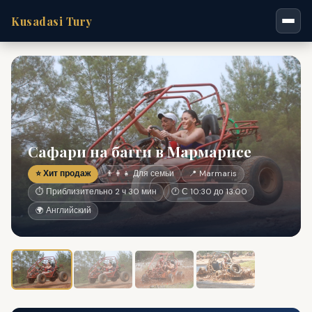
Kusadasi Tury
Сафари на багги в Мармарисе
⭐ Хит продаж
👨‍👩‍👧 Для семьи
📍 Marmaris
⏱ Приблизительно 2 ч 30 мин
🕐 С 10:30 до 13:00
🌍 Английский