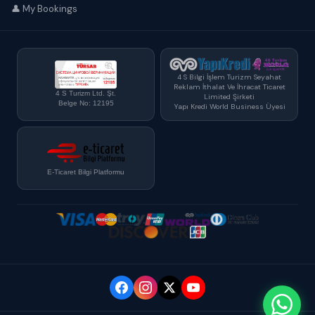
👤 My Bookings
4 S Bilgi İşlem Turizm Seyahat
Reklam İthalat Ve İhracat Ticaret
4 S Turizm Ltd. Şt.
Limited Şirketi
Belge No: 12195
Yapı Kredi World Business Üyesi
E-Ticaret Bilgi Platformu