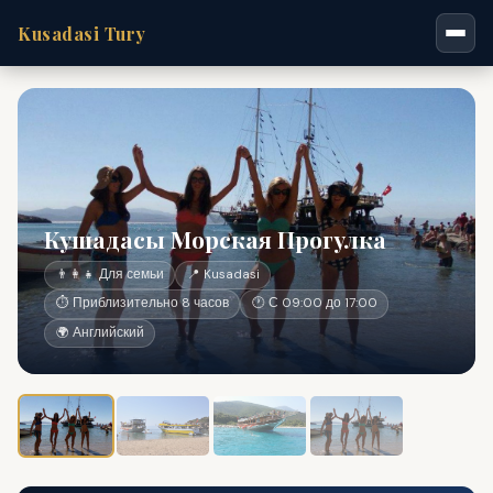
Kusadasi Tury
Кушадасы Морская Прогулка
👨‍👩‍👧 Для семьи
📍 Kusadasi
⏱ Приблизительно 8 часов
🕐 С 09:00 до 17:00
🌍 Английский