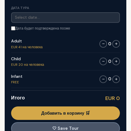
ДАТА ТУРА
Дата будет подтверждена позже
Adult
0
−
+
EUR 41 на человека
Child
0
−
+
EUR 20 на человека
Infant
0
−
+
FREE
Итого
EUR 0
Добавить в корзину 🛒
🤍
Save Tour