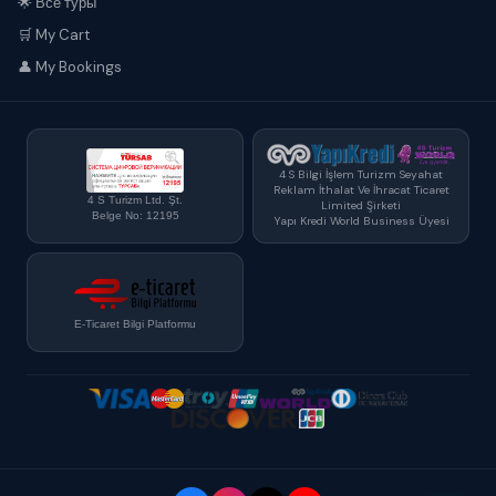
🌟 Все туры
🛒 My Cart
👤 My Bookings
4 S Bilgi İşlem Turizm Seyahat
Reklam İthalat Ve İhracat Ticaret
4 S Turizm Ltd. Şt.
Limited Şirketi
Belge No: 12195
Yapı Kredi World Business Üyesi
E-Ticaret Bilgi Platformu