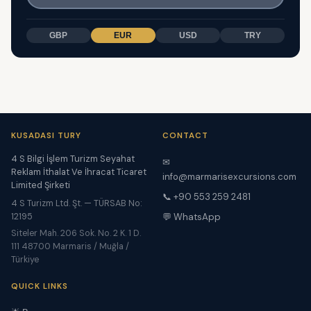
GBP
EUR
USD
TRY
KUSADASI TURY
CONTACT
4 S Bilgi İşlem Turizm Seyahat
✉
Reklam İthalat Ve İhracat Ticaret
info@marmarisexcursions.com
Limited Şirketi
📞 +90 553 259 2481
4 S Turizm Ltd. Şt. — TÜRSAB No:
12195
💬 WhatsApp
Siteler Mah. 206 Sok. No. 2 K. 1 D.
111 48700 Marmaris / Muğla /
Türkiye
QUICK LINKS