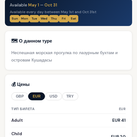
Available
May 1
—
Oct 31
Available every day between May 1st and Oct 31st
Sun
Mon
Tue
Wed
Thu
Fri
Sat
🗺️ О данном туре
Неспешная морская прогулка по лазурным бухтам и
островам Кушадасы
💰 Цены
GBP
EUR
USD
TRY
ТИП БИЛЕТА
EUR
Adult
EUR 41
Child
EUR 20