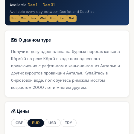
Available
Dec 1
—
Dec 31
Available every day between Dec 1st and Dec 31st
Sun
Mon
Tue
Wed
Thu
Fri
Sat
🗺️ О данном туре
Получите дозу адреналина на бурных порогах каньона
Köprülü на реке Köprü в ходе полнодневного
приключения с рафтингом и каньонингом из Антальи и
других курортов провинции Анталья. Купайтесь в
бирюзовой воде, полюбуйтесь римским мостом
возрастом 2000 лет и многим другим.
💰 Цены
GBP
EUR
USD
TRY