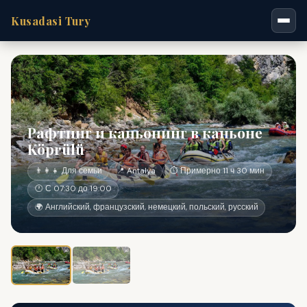
Kusadasi Tury
Рафтинг и каньонинг в каньоне
Köprülü
👨‍👩‍👧 Для семьи
📍 Antalya
⏱ Примерно 11 ч 30 мин
🕐 С 07:30 до 19:00
🌍 Английский, французский, немецкий, польский, русский