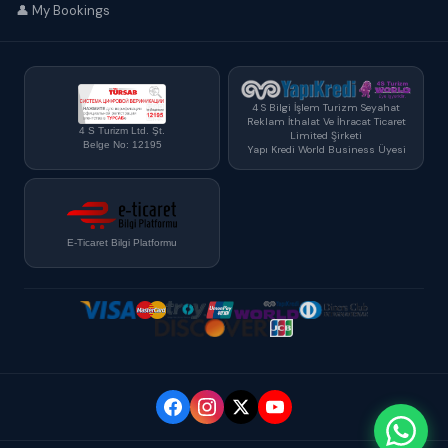
👤 My Bookings
4 S Bilgi İşlem Turizm Seyahat
Reklam İthalat Ve İhracat Ticaret
4 S Turizm Ltd. Şt.
Limited Şirketi
Belge No: 12195
Yapı Kredi World Business Üyesi
E-Ticaret Bilgi Platformu