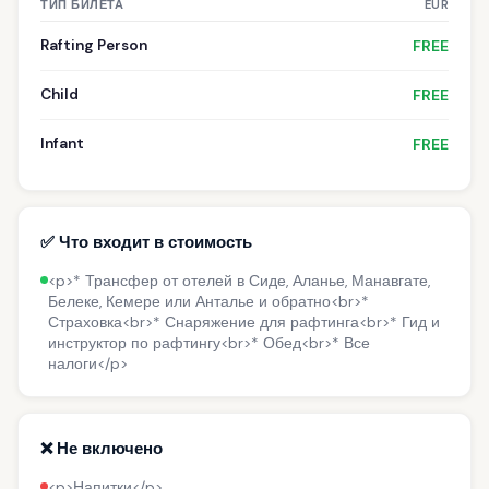
ТИП БИЛЕТА
EUR
Rafting Person
FREE
Child
FREE
Infant
FREE
✅ Что входит в стоимость
<p>* Трансфер от отелей в Сиде, Аланье, Манавгате,
Белеке, Кемере или Анталье и обратно<br>*
Страховка<br>* Снаряжение для рафтинга<br>* Гид и
инструктор по рафтингу<br>* Обед<br>* Все
налоги</p>
❌ Не включено
<p>Напитки</p>