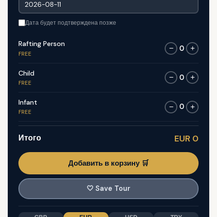
Дата будет подтверждена позже
Rafting Person
0
−
+
FREE
Child
0
−
+
FREE
Infant
0
−
+
FREE
Итого
EUR 0
Добавить в корзину 🛒
🤍
Save Tour