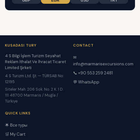
GBP
EUR
USD
TRY
KUSADASI TURY
CONTACT
4 S Bilgi İşlem Turizm Seyahat
✉
Reklam İthalat Ve İhracat Ticaret
info@marmarisexcursions.com
Limited Şirketi
📞 +90 553 259 2481
4 S Turizm Ltd. Şt. — TÜRSAB No:
12195
💬 WhatsApp
Siteler Mah. 206 Sok. No. 2 K. 1 D.
111 48700 Marmaris / Muğla /
Türkiye
QUICK LINKS
🌟 Все туры
🛒 My Cart