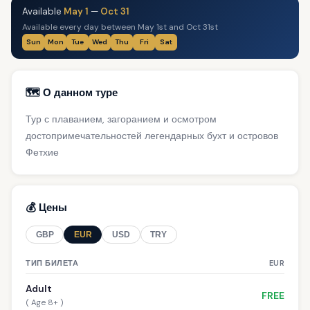
Available
May 1
—
Oct 31
Available every day between May 1st and Oct 31st
Sun
Mon
Tue
Wed
Thu
Fri
Sat
🗺️ О данном туре
Тур с плаванием, загоранием и осмотром
достопримечательностей легендарных бухт и островов
Фетхие
💰 Цены
GBP
EUR
USD
TRY
ТИП БИЛЕТА
EUR
Adult
FREE
( Age 8+ )