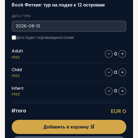
Book Фетхие: тур на лодке к 12 островам
ДАТА ТУРА
Дата будет подтверждена позже
Adult
0
−
+
FREE
Child
0
−
+
FREE
Infant
0
−
+
FREE
Итого
EUR 0
Добавить в корзину 🛒