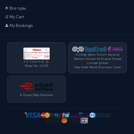
🌟 Все туры
🛒 My Cart
👤 My Bookings
4 S Bilgi İşlem Turizm Seyahat
Reklam İthalat Ve İhracat Ticaret
4 S Turizm Ltd. Şt.
Limited Şirketi
Belge No: 12195
Yapı Kredi World Business Üyesi
E-Ticaret Bilgi Platformu