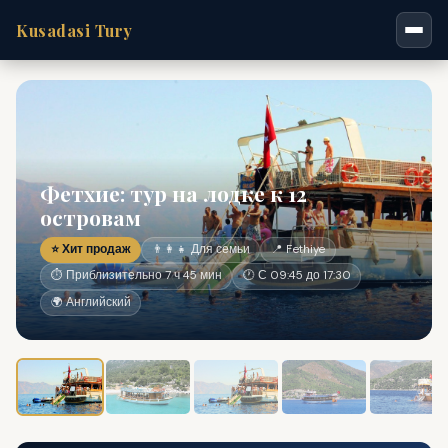
Kusadasi Tury
Фетхие: тур на лодке к 12
островам
⭐ Хит продаж
👨‍👩‍👧 Для семьи
📍 Fethiye
⏱ Приблизительно 7 ч 45 мин
🕐 С 09:45 до 17:30
🌍 Английский