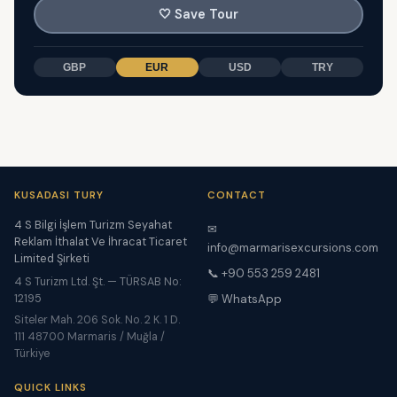
🤍
Save Tour
GBP
EUR
USD
TRY
KUSADASI TURY
CONTACT
4 S Bilgi İşlem Turizm Seyahat
✉
Reklam İthalat Ve İhracat Ticaret
info@marmarisexcursions.com
Limited Şirketi
📞 +90 553 259 2481
4 S Turizm Ltd. Şt. — TÜRSAB No:
12195
💬 WhatsApp
Siteler Mah. 206 Sok. No. 2 K. 1 D.
111 48700 Marmaris / Muğla /
Türkiye
QUICK LINKS