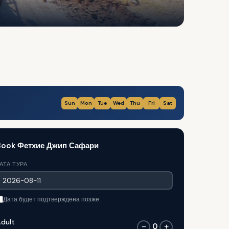
Sun
Mon
Tue
Wed
Thu
Fri
Sat
Book Фетхие Джип Сафари
АТА ТУРА
Дата будет подтверждена позже
dult
0
−
+