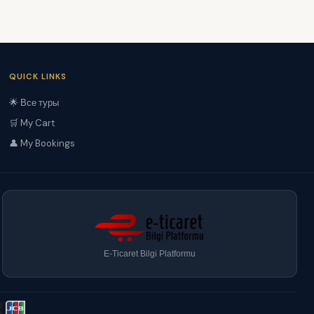
QUICK LINKS
🌟 Все туры
🛒 My Cart
👤 My Bookings
E-Ticaret Bilgi Platformu