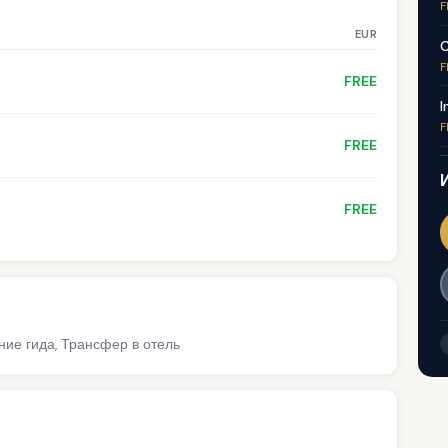
F
EUR
C
F
FREE
I
F
FREE
FREE
ние гида, Трансфер в отель