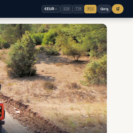
🇬🇧
🇹🇷
🇷🇺
Giriş
🛒
€
EUR