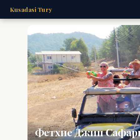
Kusadasi Tury
Фетхие Джип Сафар