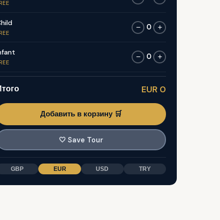
REE
hild
0
−
+
REE
nfant
0
−
+
REE
Итого
EUR 0
Добавить в корзину 🛒
🤍
Save Tour
GBP
EUR
USD
TRY