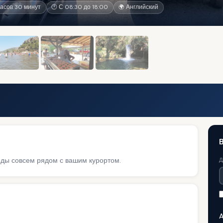
асов 30 минут
🕐 С 08:30 до 18:00
🌍 Английский
оды совсем рядом с вашим курортом.
Д
A