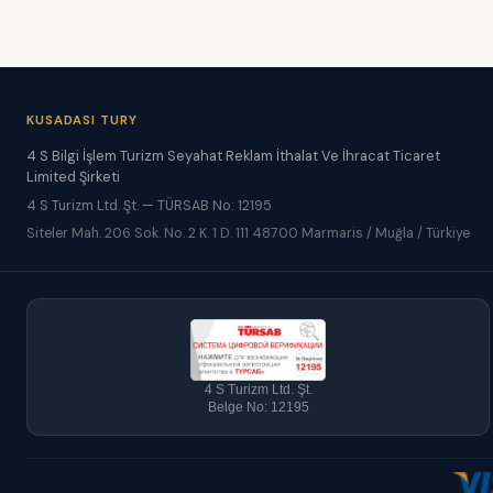
KUSADASI TURY
4 S Bilgi İşlem Turizm Seyahat Reklam İthalat Ve İhracat Ticaret
Limited Şirketi
4 S Turizm Ltd. Şt. — TÜRSAB No: 12195
Siteler Mah. 206 Sok. No. 2 K. 1 D. 111 48700 Marmaris / Muğla / Türkiye
4 S Turizm Ltd. Şt.
Belge No: 12195