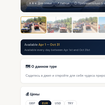
👨‍👩‍👧 Для семьи
📍 Fethiye
⏱ Приблизительно 9 ч
Available
Apr 1
—
Oct 31
Available every day between Apr 1st and Oct 31st
🗺️ О данном туре
Садитесь в джип и откройте для себя чудеса прир
💰 Цены
GBP
EUR
USD
TRY