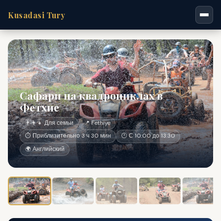
Kusadasi Tury
Сафари на квадроциклах в
Фетхие
👨‍👩‍👧 Для семьи
📍 Fethiye
⏱ Приблизительно 3 ч 30 мин
🕐 С 10:00 до 13:30
🌍 Английский