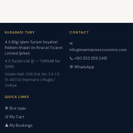
KUSADASI TURY
CONTACT
4 S Bilgi İşlem Turizm Seyahat
✉
Reklam İthalat Ve İhracat Ticaret
info@marmarisexcursions.com
Limited Şirketi
📞 +90 553 259 2481
4 S Turizm Ltd. Şt. — TÜRSAB No:
12195
💬 WhatsApp
Siteler Mah. 206 Sok. No. 2 K. 1 D.
111 48700 Marmaris / Muğla /
Türkiye
QUICK LINKS
🌟 Все туры
🛒 My Cart
👤 My Bookings