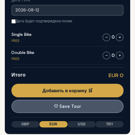
ДАТА ТУРА
Дата будет подтверждена позже
Single Bike
0
−
+
FREE
Double Bike
0
−
+
FREE
Итого
EUR 0
Добавить в корзину 🛒
🤍
Save Tour
GBP
EUR
USD
TRY