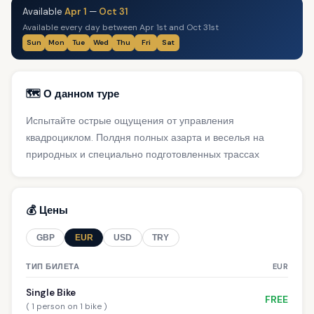
Available
Apr 1
—
Oct 31
Available every day between Apr 1st and Oct 31st
Sun
Mon
Tue
Wed
Thu
Fri
Sat
🗺️ О данном туре
Испытайте острые ощущения от управления
квадроциклом. Полдня полных азарта и веселья на
природных и специально подготовленных трассах
💰 Цены
GBP
EUR
USD
TRY
ТИП БИЛЕТА
EUR
Single Bike
FREE
( 1 person on 1 bike )