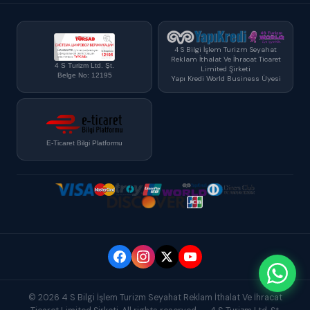
4 S Bilgi İşlem Turizm Seyahat
Reklam İthalat Ve İhracat Ticaret
4 S Turizm Ltd. Şt.
Limited Şirketi
Belge No: 12195
Yapı Kredi World Business Üyesi
E-Ticaret Bilgi Platformu
© 2026 4 S Bilgi İşlem Turizm Seyahat Reklam İthalat Ve İhracat