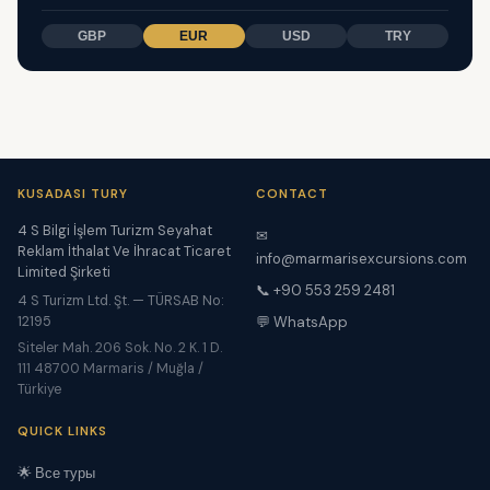
GBP
EUR
USD
TRY
KUSADASI TURY
CONTACT
4 S Bilgi İşlem Turizm Seyahat
✉
Reklam İthalat Ve İhracat Ticaret
info@marmarisexcursions.com
Limited Şirketi
📞 +90 553 259 2481
4 S Turizm Ltd. Şt. — TÜRSAB No:
12195
💬 WhatsApp
Siteler Mah. 206 Sok. No. 2 K. 1 D.
111 48700 Marmaris / Muğla /
Türkiye
QUICK LINKS
🌟 Все туры