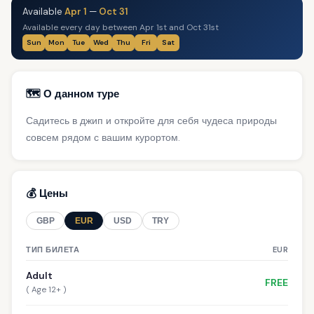
Available
Apr 1
—
Oct 31
Available every day between Apr 1st and Oct 31st
Sun
Mon
Tue
Wed
Thu
Fri
Sat
🗺️ О данном туре
Садитесь в джип и откройте для себя чудеса природы
совсем рядом с вашим курортом.
💰 Цены
GBP
EUR
USD
TRY
ТИП БИЛЕТА
EUR
Adult
FREE
( Age 12+ )