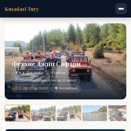
Kusadasi Tury
Фетхие Джип Сафари
👨‍👩‍👧 Для семьи
📍 Fethiye
⏱ Приблизительно 9 часов 30 минут
🕐 С 08:30 до 18:00
🌍 Английский