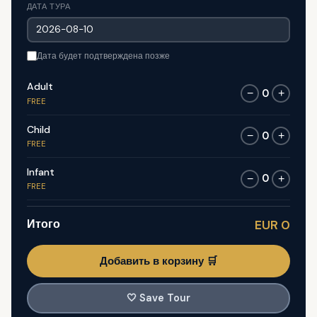
ДАТА ТУРА
Дата будет подтверждена позже
Adult
0
−
+
FREE
Child
0
−
+
FREE
Infant
0
−
+
FREE
Итого
EUR 0
Добавить в корзину 🛒
🤍
Save Tour