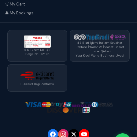
🛒 My Cart
👤 My Bookings
4 S Bilgi İşlem Turizm Seyahat
Reklam İthalat Ve İhracat Ticaret
4 S Turizm Ltd. Şt.
Limited Şirketi
Belge No: 12195
Yapı Kredi World Business Üyesi
E-Ticaret Bilgi Platformu