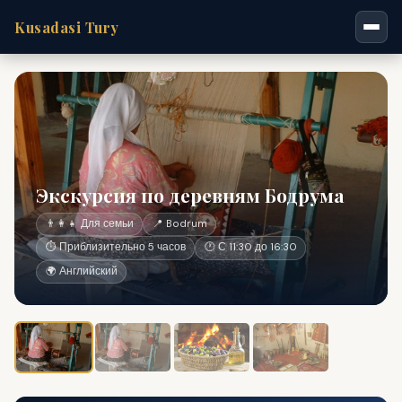
Kusadasi Tury
Экскурсия по деревням Бодрума
👨‍👩‍👧 Для семьи
📍 Bodrum
⏱ Приблизительно 5 часов
🕐 С 11:30 до 16:30
🌍 Английский