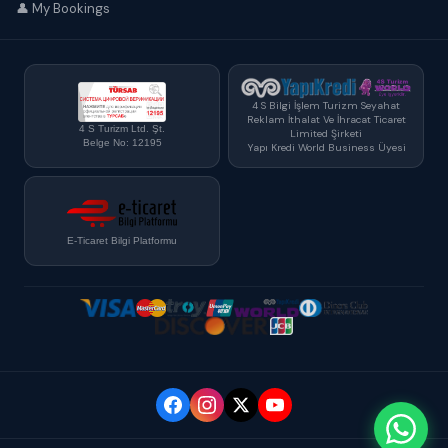
👤 My Bookings
4 S Bilgi İşlem Turizm Seyahat
Reklam İthalat Ve İhracat Ticaret
4 S Turizm Ltd. Şt.
Limited Şirketi
Belge No: 12195
Yapı Kredi World Business Üyesi
E-Ticaret Bilgi Platformu