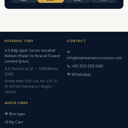
KUSADASI TURY
CONTACT
4 S Bilgi İşlem Turizm Seyahat
✉
Reklam İthalat Ve İhracat Ticaret
info@marmarisexcursions.com
Limited Şirketi
📞 +90 553 259 2481
4 S Turizm Ltd. Şt. — TÜRSAB No:
12195
💬 WhatsApp
Siteler Mah. 206 Sok. No. 2 K. 1 D.
111 48700 Marmaris / Muğla /
Türkiye
QUICK LINKS
🌟 Все туры
🛒 My Cart