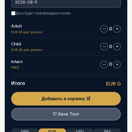
Дата будет подтверждена позже
Adult
0
−
+
EUR 45 per person
Child
0
−
+
EUR 45 per person
Infant
0
−
+
FREE
Итого
EUR 0
Добавить в корзину 🛒
🤍
Save Tour
GBP
EUR
USD
TRY