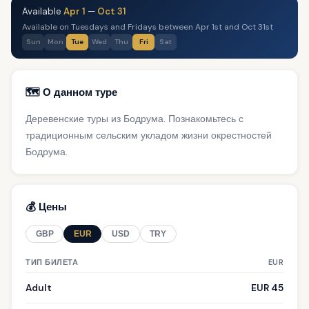
Available
Apr 1
—
Oct 31
Available on Tuesdays and Fridays between Apr 1st and Oct 31st
Sun
Mon
Tue
Wed
Thu
Fri
Sat
🗺️ О данном туре
Деревенские туры из Бодрума. Познакомьтесь с
традиционным сельским укладом жизни окрестностей
Бодрума.
💰 Цены
GBP
EUR
USD
TRY
ТИП БИЛЕТА
EUR
Adult
EUR 45