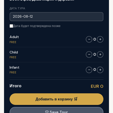
ДАТА ТУРА
Дата будет подтверждена позже
Adult
0
−
+
FREE
Child
0
−
+
FREE
Infant
0
−
+
FREE
Итого
EUR 0
Добавить в корзину 🛒
🤍
Save Tour