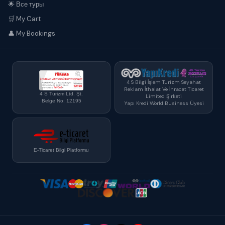
🌟 Все туры
🛒 My Cart
👤 My Bookings
4 S Bilgi İşlem Turizm Seyahat
Reklam İthalat Ve İhracat Ticaret
4 S Turizm Ltd. Şt.
Limited Şirketi
Belge No: 12195
Yapı Kredi World Business Üyesi
E-Ticaret Bilgi Platformu