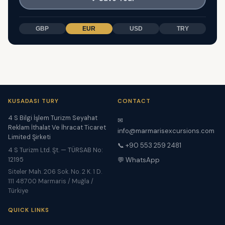
GBP
EUR
USD
TRY
KUSADASI TURY
CONTACT
4 S Bilgi İşlem Turizm Seyahat
✉
Reklam İthalat Ve İhracat Ticaret
info@marmarisexcursions.com
Limited Şirketi
📞 +90 553 259 2481
4 S Turizm Ltd. Şt. — TÜRSAB No:
12195
💬 WhatsApp
Siteler Mah. 206 Sok. No. 2 K. 1 D.
111 48700 Marmaris / Muğla /
Türkiye
QUICK LINKS