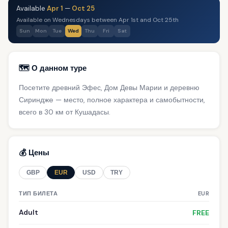
Available
Apr 1
—
Oct 25
Available on Wednesdays between Apr 1st and Oct 25th
Sun
Mon
Tue
Wed
Thu
Fri
Sat
🗺️ О данном туре
Посетите древний Эфес, Дом Девы Марии и деревню
Сиринджe — место, полное характера и самобытности,
всего в 30 км от Кушадасы.
💰 Цены
GBP
EUR
USD
TRY
ТИП БИЛЕТА
EUR
Adult
FREE