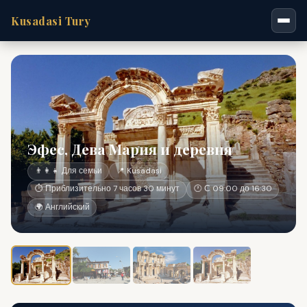
Kusadasi Tury
Эфес, Дева Мария и деревня
👨‍👩‍👧 Для семьи
📍 Kusadasi
⏱ Приблизительно 7 часов 30 минут
🕐 С 09:00 до 16:30
🌍 Английский