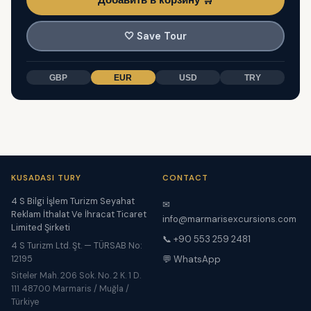
🤍
Save Tour
GBP
EUR
USD
TRY
KUSADASI TURY
CONTACT
4 S Bilgi İşlem Turizm Seyahat
✉
Reklam İthalat Ve İhracat Ticaret
info@marmarisexcursions.com
Limited Şirketi
📞 +90 553 259 2481
4 S Turizm Ltd. Şt. — TÜRSAB No:
12195
💬 WhatsApp
Siteler Mah. 206 Sok. No. 2 K. 1 D.
111 48700 Marmaris / Muğla /
Türkiye