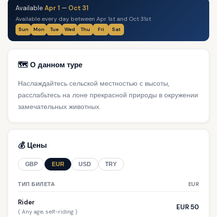
Available
Apr 1
—
Oct 31
Available every day between Apr 1st and Oct 31st
Sun
Mon
Tue
Wed
Thu
Fri
Sat
🗺️ О данном туре
Наслаждайтесь сельской местностью с высоты,
расслабьтесь на лоне прекрасной природы в окружении
замечательных животных.
💰 Цены
GBP
EUR
USD
TRY
ТИП БИЛЕТА
EUR
Rider
EUR 50
( Any age, self-riding )