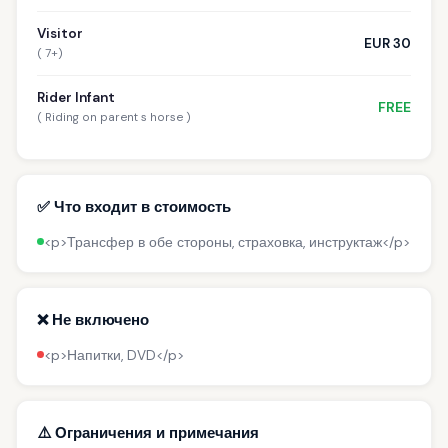
Visitor
EUR 30
( 7+)
Rider Infant
FREE
( Riding on parent s horse )
✅ Что входит в стоимость
<p>Трансфер в обе стороны, страховка, инструктаж</p>
❌ Не включено
<p>Напитки, DVD</p>
⚠️ Ограничения и примечания