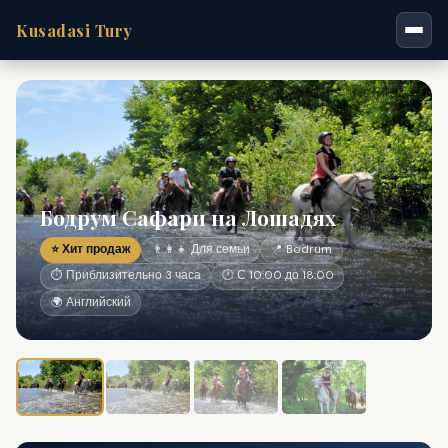
Kusadasi Tury
Бодрум Сафари на Лошадях
⭐ Хит продаж
👨‍👩‍👧 Для семьи
📍 Bodrum
⏱ Приблизительно 3 часа
🕐 С 10:00 до 18:00
🌍 Английский