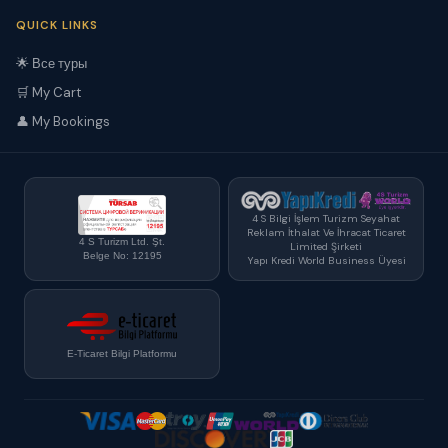
QUICK LINKS
🌟 Все туры
🛒 My Cart
👤 My Bookings
4 S Bilgi İşlem Turizm Seyahat
Reklam İthalat Ve İhracat Ticaret
4 S Turizm Ltd. Şt.
Limited Şirketi
Belge No: 12195
Yapı Kredi World Business Üyesi
E-Ticaret Bilgi Platformu