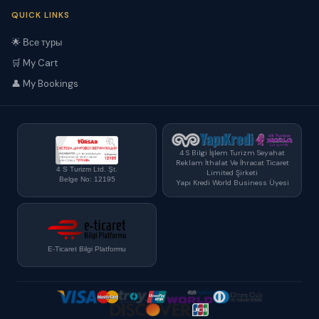
QUICK LINKS
🌟 Все туры
🛒 My Cart
👤 My Bookings
4 S Bilgi İşlem Turizm Seyahat
Reklam İthalat Ve İhracat Ticaret
4 S Turizm Ltd. Şt.
Limited Şirketi
Belge No: 12195
Yapı Kredi World Business Üyesi
E-Ticaret Bilgi Platformu