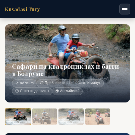
Kusadasi Tury
Сафари на квадроциклах и багги
в Бодруме
📍 Bodrum
⏱ Приблизительно 3 часа 15 минут
🕐 С 10:00 до 16:00
🌍 Английский