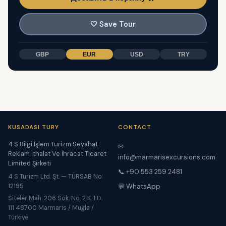
🤍
Save Tour
GBP
EUR
USD
TRY
KUSADASI TURY
CONTACT
4 S Bilgi İşlem Turizm Seyahat
✉
Reklam İthalat Ve İhracat Ticaret
info@marmarisexcursions.com
Limited Şirketi
📞 +90 553 259 2481
4 S Turizm Ltd. Şt. — TÜRSAB No:
12195
💬 WhatsApp
Siteler Mah. 206 Sok. No. 2 K. 1 D.
111 48700 Marmaris / Muğla /
Türkiye