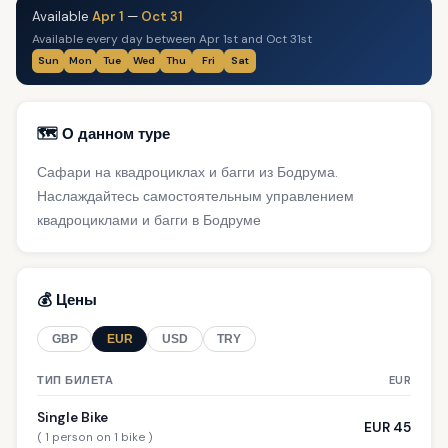
Available
Apr 1
—
Oct 31
Available every day between Apr 1st and Oct 31st
Sun
Mon
Tue
Wed
Thu
Fri
Sat
🗺️ О данном туре
Сафари на квадроциклах и багги из Бодрума.
Наслаждайтесь самостоятельным управлением
квадроциклами и багги в Бодруме
💰 Цены
GBP
EUR
USD
TRY
ТИП БИЛЕТА
EUR
Single Bike
EUR 45
( 1 person on 1 bike )