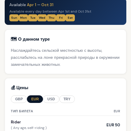
Available
Apr 1
—
Oct 31
Available every day between Apr 1st and Oct 31st
Sun
Mon
Tue
Wed
Thu
Fri
Sat
🗺️ О данном туре
Наслаждайтесь сельской местностью с высоты,
расслабьтесь на лоне прекрасной природы в окружении
замечательных животных.
💰 Цены
GBP
EUR
USD
TRY
ТИП БИЛЕТА
EUR
Rider
EUR 50
( Any age, self-riding )