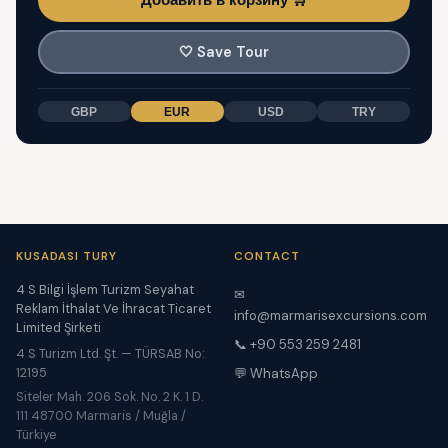
🤍
Save Tour
GBP
EUR
USD
TRY
KUSADASI TURY
CONTACT
4 S Bilgi İşlem Turizm Seyahat
✉
Reklam İthalat Ve İhracat Ticaret
info@marmarisexcursions.com
Limited Şirketi
📞 +90 553 259 2481
4 S Turizm Ltd. Şt. — TÜRSAB No:
12195
💬 WhatsApp
Siteler Mah. 206 Sok. No. 2 K. 1 D.
111 48700 Marmaris / Muğla /
Türkiye