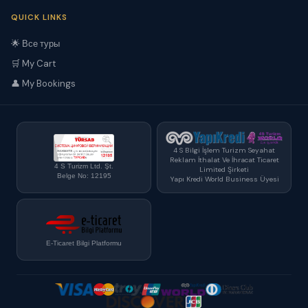
QUICK LINKS
🌟 Все туры
🛒 My Cart
👤 My Bookings
4 S Bilgi İşlem Turizm Seyahat
Reklam İthalat Ve İhracat Ticaret
4 S Turizm Ltd. Şt.
Limited Şirketi
Belge No: 12195
Yapı Kredi World Business Üyesi
E-Ticaret Bilgi Platformu