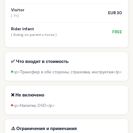
Visitor
EUR 30
( 7+)
Rider Infant
FREE
( Riding on parent s horse )
✅ Что входит в стоимость
<p>Трансфер в обе стороны, страховка, инструктаж</p>
❌ Не включено
<p>Напитки, DVD</p>
⚠️ Ограничения и примечания