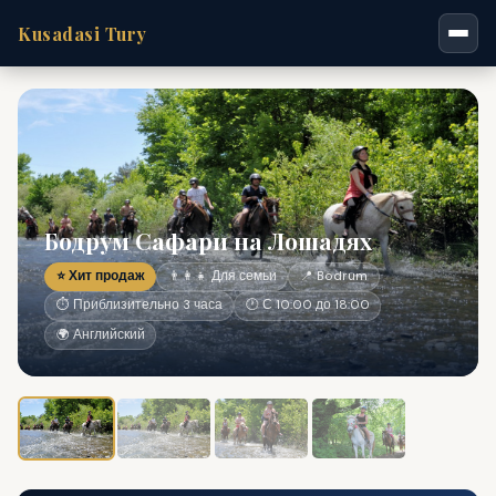
Kusadasi Tury
Бодрум Сафари на Лошадях
⭐ Хит продаж
👨‍👩‍👧 Для семьи
📍 Bodrum
⏱ Приблизительно 3 часа
🕐 С 10:00 до 18:00
🌍 Английский