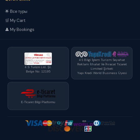
🌟 Все туры
🛒 My Cart
👤 My Bookings
4 S Bilgi İşlem Turizm Seyahat
Reklam İthalat Ve İhracat Ticaret
4 S Turizm Ltd. Şt.
Limited Şirketi
Belge No: 12195
Yapı Kredi World Business Üyesi
E-Ticaret Bilgi Platformu