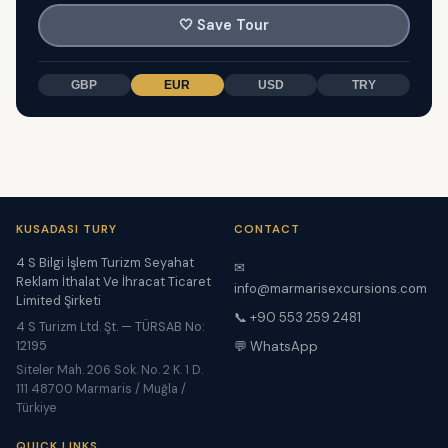
🤍
Save Tour
GBP
EUR
USD
TRY
KUSADASI TURY
CONTACT
4 S Bilgi İşlem Turizm Seyahat
✉
Reklam İthalat Ve İhracat Ticaret
info@marmarisexcursions.com
Limited Şirketi
📞 +90 553 259 2481
4 S Turizm Ltd. Şt. — TÜRSAB No:
12195
💬 WhatsApp
Siteler Mah. 206 Sok. No. 2 K. 1 D.
111 48700 Marmaris / Muğla /
Türkiye
QUICK LINKS