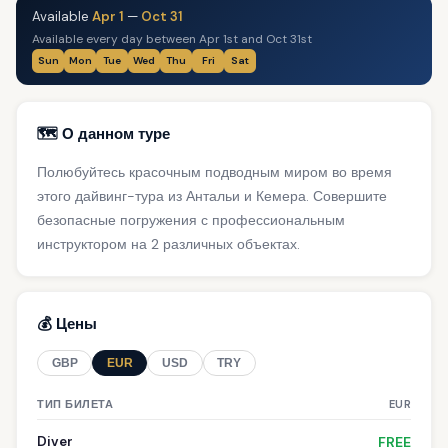
Available
Apr 1
—
Oct 31
Available every day between Apr 1st and Oct 31st
Sun
Mon
Tue
Wed
Thu
Fri
Sat
🗺️ О данном туре
Полюбуйтесь красочным подводным миром во время
этого дайвинг-тура из Антальи и Кемера. Совершите
безопасные погружения с профессиональным
инструктором на 2 различных объектах.
💰 Цены
GBP
EUR
USD
TRY
ТИП БИЛЕТА
EUR
Diver
FREE