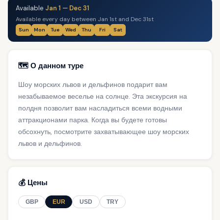
Available
Jan 1
—
Dec 31
Available every day between Jan 1st and Dec 31st
Sun
Mon
Tue
Wed
Thu
Fri
Sat
🗺️ О данном туре
Шоу морских львов и дельфинов подарит вам
незабываемое веселье на солнце. Эта экскурсия на
полдня позволит вам насладиться всеми водными
аттракционами парка. Когда вы будете готовы
обсохнуть, посмотрите захватывающее шоу морских
львов и дельфинов.
💰 Цены
GBP
EUR
USD
TRY