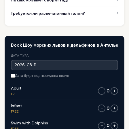
На каком языке говорит гид?
›
Требуется ли распечатанный талон?
Book Шоу морских львов и дельфинов в Анталье
ДАТА ТУРА
Дата будет подтверждена позже
Adult
0
−
+
FREE
Infant
0
−
+
FREE
Swim with Dolphins
0
−
+
FREE