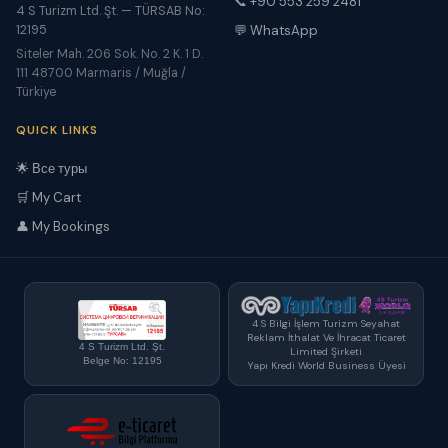
📞 +90 553 259 2481
4 S Turizm Ltd. Şt. — TÜRSAB No:
12195
💬 WhatsApp
Siteler Mah. 206 Sok. No. 2 K. 1 D.
111 48700 Marmaris / Muğla /
Türkiye
QUICK LINKS
🌟 Все туры
🛒 My Cart
👤 My Bookings
4 S Bilgi İşlem Turizm Seyahat
Reklam İthalat Ve İhracat Ticaret
4 S Turizm Ltd. Şt.
Limited Şirketi
Belge No: 12195
Yapı Kredi World Business Üyesi