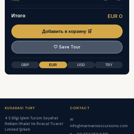
Итого
EUR 0
Добавить в корзину 🛒
🤍
Save Tour
GBP
EUR
USD
TRY
KUSADASI TURY
CONTACT
4 S Bilgi İşlem Turizm Seyahat
✉
Reklam İthalat Ve İhracat Ticaret
info@marmarisexcursions.com
Limited Şirketi