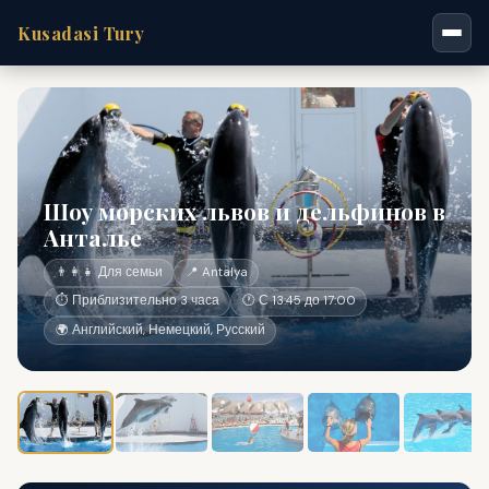
Kusadasi Tury
Шоу морских львов и дельфинов в
Анталье
👨‍👩‍👧 Для семьи
📍 Antalya
⏱ Приблизительно 3 часа
🕐 С 13:45 до 17:00
🌍 Английский, Немецкий, Русский